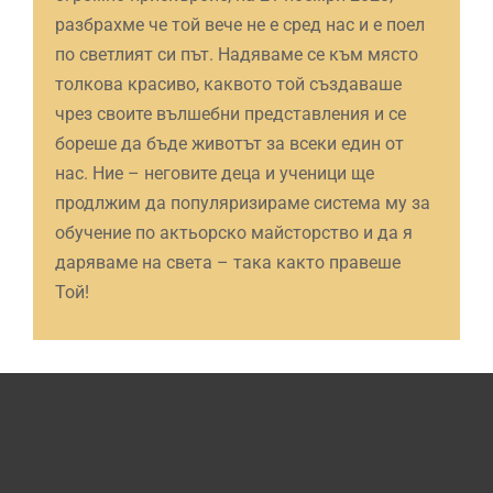
разбрахме че той вече не е сред нас и е поел
по светлият си път. Надяваме се към място
толкова красиво, каквото той създаваше
чрез своите вълшебни представления и се
бореше да бъде животът за всеки един от
нас. Ние – неговите деца и ученици ще
продлжим да популяризираме система му за
обучение по актьорско майсторство и да я
даряваме на света – така както правеше
Той!