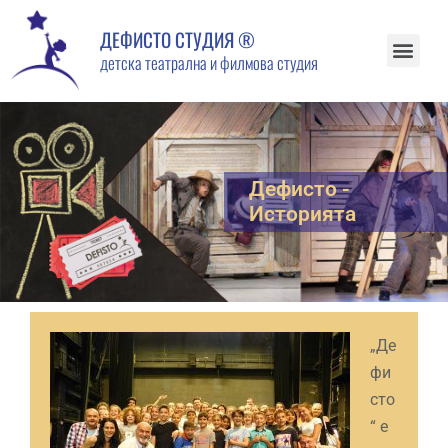
ДЕФИСТО СТУДИЯ ®
детска театрална и филмова студия
Дефисто -
Историята
„Де
фи
сто
“ е