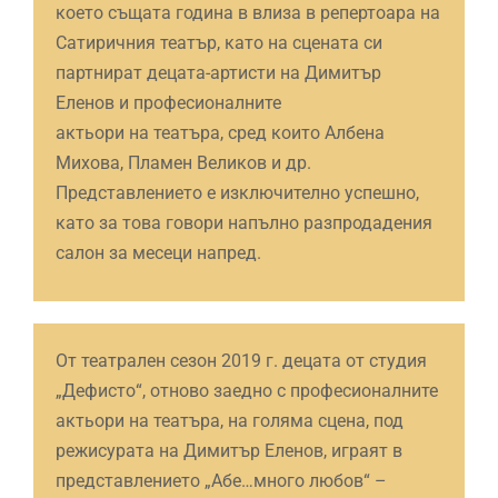
което същата година в влиза в репертоара на
Сатиричния театър, като на сцената си
партнират децата-артисти на Димитър
Еленов и професионалните
актьори на театъра, сред които Албена
Михова, Пламен Великов и др.
Представлението е изключително успешно,
като за това говори напълно разпродадения
салон за месеци напред.
От театрален сезон 2019 г. децата от студия
„Дефисто“, отново заедно с професионалните
актьори на театъра, на голяма сцена, под
режисурата на Димитър Еленов, играят в
представлението „Абе…много любов“ –