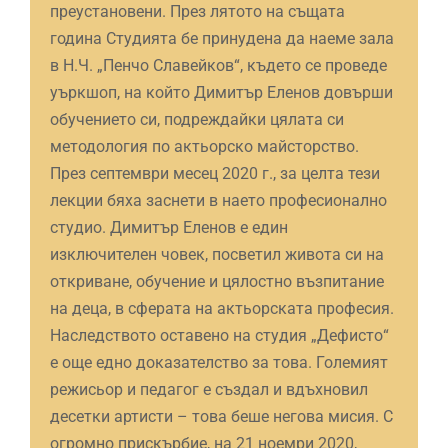
преустановени. През лятото на същата
година Студията бе принудена да наеме зала
в Н.Ч. „Пенчо Славейков“, където се проведе
уъркшоп, на който Димитър Еленов довърши
обучението си, подреждайки цялата си
методология по актьорско майсторство.
През септември месец 2020 г., за целта тези
лекции бяха заснети в наето професионално
студио. Димитър Еленов е един
изключителен човек, посветил живота си на
откриване, обучение и цялостно възпитание
на деца, в сферата на актьорската професия.
Наследството оставено на студия „Дефисто“
е още едно доказателство за това. Големият
режисьор и педагог е създал и вдъхновил
десетки артисти – това беше негова мисия. С
огромно прискърбие, на 21 ноемри 2020,