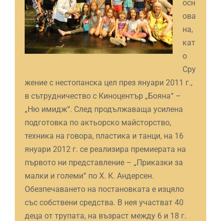
осн
ова
на,
кат
о
Сру
жение с нестопанска цел през януари 2011 г.,
в сътрудничество с Киноцентър „Бояна“ –
„Ню имидж“. След продължаваща усилена
подготовка по актьорско майсторство,
техника на говора, пластика и танци, на 16
януари 2012 г. се реализира премиерата на
първото ни представление – „Приказки за
малки и големи” по Х. К. Андерсен.
Обезпечаването на постановката е изцяло
със собствени средства. В нея участват 40
деца от трупата, на възраст между 6 и 18 г.