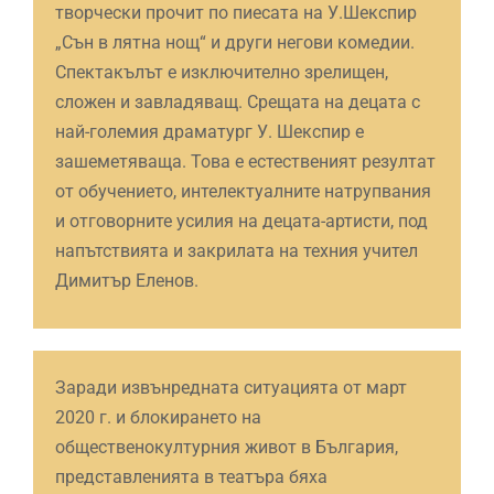
творчески прочит по пиесата на У.Шекспир
„Сън в лятна нощ“ и други негови комедии.
Спектакълът е изключително зрелищен,
сложен и завладяващ. Срещата на децата с
най-големия драматург У. Шекспир е
зашеметяваща. Това е естественият резултат
от обучението, интелектуалните натрупвания
и отговорните усилия на децата-артисти, под
напътствията и закрилата на техния учител
Димитър Еленов.
Заради извънредната ситуацията от март
2020 г. и блокирането на
общественокултурния живот в България,
представленията в театъра бяха