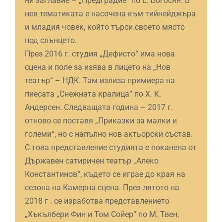
ни заглавие – „Предградие“ по Е. Богосян. В
нея тематиката е насочена към тийнейджъра
и младия човек, който търси своето място
под слънцето.
През 2016 г. студия „Дефисто“ има нова
сцена и поле за изява в лицето на „Нов
театър“ – НДК. Там излиза примиера на
пиесата „Снежната кралица“ по Х. К.
Андерсен. Следващата година – 2017 г.
отново се поставя „Приказки за малки и
големи“, но с напълно нов актьорски състав.
С това представление студията е поканена от
Държавен сатиричен театър „Алеко
Константинов“, където се играе до края на
сезона на Камерна сцена. През лятото на
2018 г . се изработва представлението
„Хъкълбери Фин и Том Сойер“ по М. Твен,