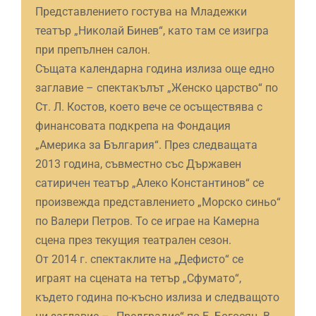
Представлението гостува на Младежки
театър „Николай Бинев“, като там се изигра
при препълнен салон.
Същата календарна година излиза още едно
заглавие – спектакълът „Женско царство“ по
Ст. Л. Костов, което вече се осъществява с
финансовата подкрепа на Фондация
„Америка за България“. През следващата
2013 година, съвместно със Държавен
сатиричен театър „Алеко Константинов“ се
произвежда представлението „Морско синьо“
по Валери Петров. То се играе на Камерна
сцена през текущия театрален сезон.
От 2014 г. спектаклите на „Дефисто“ се
играят на сцената на тетър „Сфумато“,
където година по-късно излиза и следващото